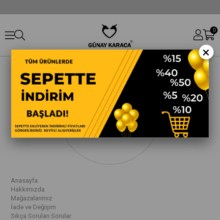
0
×
Anasayfa
Hakkımızda
Mağazalarımız
İade ve Değişim
Sıkça Sorulan Sorular