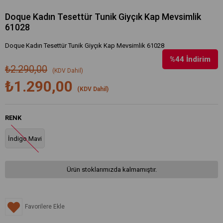
Doque Kadın Tesettür Tunik Giyçık Kap Mevsimlik
61028
Doque Kadın Tesettür Tunik Giyçık Kap Mevsimlik 61028
%
44
İndirim
₺2.290,00
(KDV Dahil)
₺1.290,00
(KDV Dahil)
RENK
İndigo Mavi
Ürün stoklarımızda kalmamıştır.
Favorilere Ekle