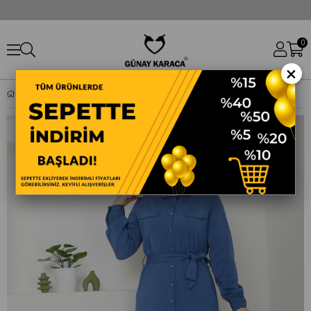
0
×
DOQUE KADIN TESETTÜR TUNIK GIYÇIK KAP MEVSIMLIK 61028