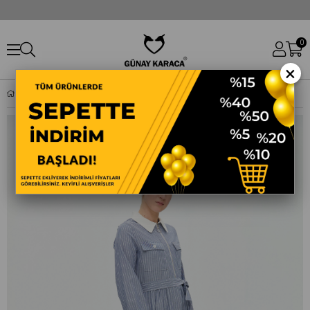
0
×
DOQUE KADIN YAZLIK ELBISE PAMUKLU KUMAŞ GENÇ SPOR MODEL 63033