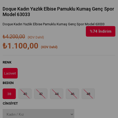
Doque Kadın Yazlık Elbise Pamuklu Kumaş Genç Spor
Model 63033
Doque Kadın Yazlık Elbise Pamuklu Kumaş Genç Spor Model 63033
%
74
İndirim
₺4.200,00
(KDV Dahil)
₺1.100,00
(KDV Dahil)
RENK
Lacivert
BEDEN
38
40
42
44
46
48
CINSIYET