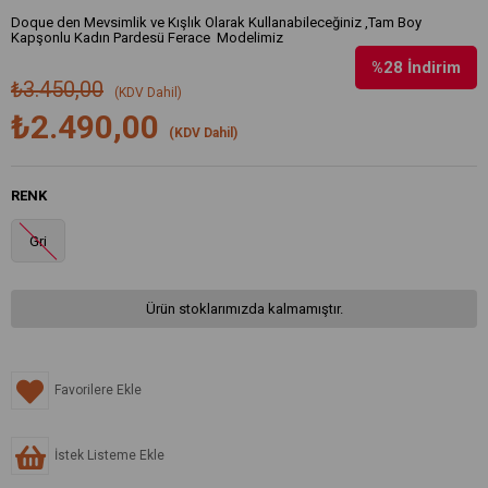
Doque den Mevsimlik ve Kışlık Olarak Kullanabileceğiniz ,Tam Boy
Kapşonlu Kadın Pardesü Ferace Modelimiz
%
28
İndirim
₺3.450,00
(KDV Dahil)
₺2.490,00
(KDV Dahil)
RENK
Gri
Ürün stoklarımızda kalmamıştır.
Favorilere Ekle
İstek Listeme Ekle