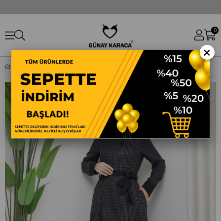
0
×
DOQUE MEVSIMLIK KIŞLIK TAM BOY KAZAYAĞI DESEN KADIN MEVLANA MODEL PARDESÜ 55031