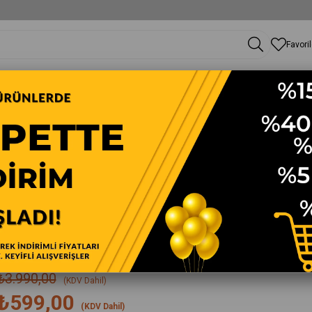
Favori
Elbise
Tunik
Yarım Pardesü-Trençkot
Kışlık Kaban
Etek-Pantolon
Takım
ERACE FERMUARLI BÜYÜK BEDEN FERMUARLI 4935
Günay Karaca Kadın Yazlık Pardesü Ferace Fermuarlı B
Günay Karaca Kadın Yazlık Pardesü Ferace Fermuarlı Büyük Beden Fermuarlı 4
%
85
İndirim
₺3.990,00
(KDV Dahil)
₺599,00
(KDV Dahil)