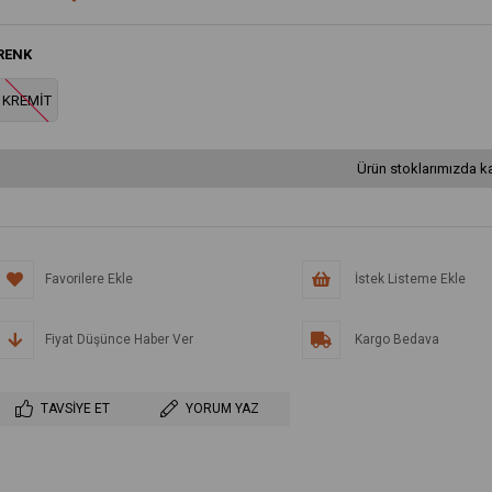
RENK
KREMİT
Ürün stoklarımızda ka
Favorilere Ekle
İstek Listeme Ekle
Fiyat Düşünce Haber Ver
Kargo Bedava
TAVSIYE ET
YORUM YAZ