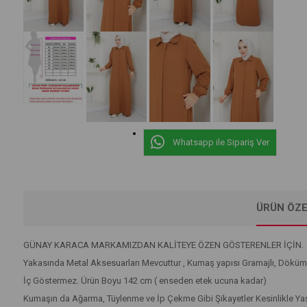
Whatsapp ile Sipariş Ver
ÜRÜN ÖZE
GÜNAY KARACA MARKAMIZDAN KALİTEYE ÖZEN GÖSTERENLER İÇİN.
Yakasında Metal Aksesuarları Mevcuttur , Kumaş yapısı Gramajlı, Döküml
İç Göstermez. Ürün Boyu 142 cm ( enseden etek ucuna kadar)
Kumaşın da Ağarma, Tüylenme ve İp Çekme Gibi Şikayetler Kesinlikle Y