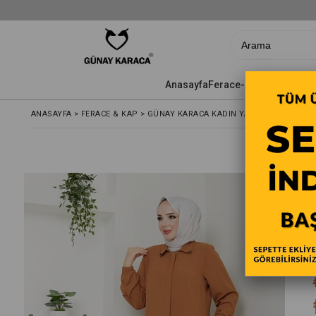
Anasayfa
Ferace-Yazlık Pardesü
ANASAYFA
>
FERACE & KAP
>
GÜNAY KARACA KADIN YAZLIK PARDESÜ F