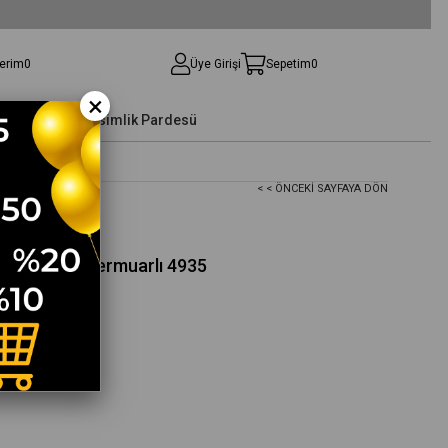
lerim
0
Üye Girişi
Sepetim
0
×
Yelek
Kışlık-Mevsimlik Pardesü
< < ÖNCEKI SAYFAYA DÖN
üyük Beden Fermuarlı 4935
935