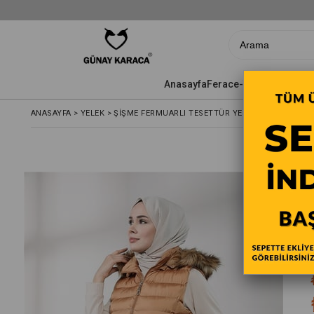
Anasayfa
Ferace-Yazlık Pardesü
ANASAYFA
>
YELEK
>
ŞIŞME FERMUARLI TESETTÜR YELEK 4632