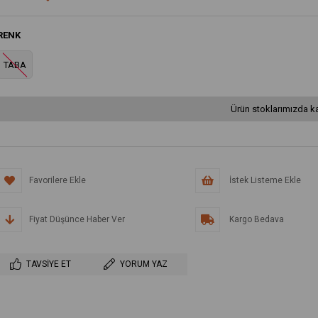
RENK
TABA
Ürün stoklarımızda ka
Favorilere Ekle
İstek Listeme Ekle
Fiyat Düşünce Haber Ver
Kargo Bedava
TAVSIYE ET
YORUM YAZ