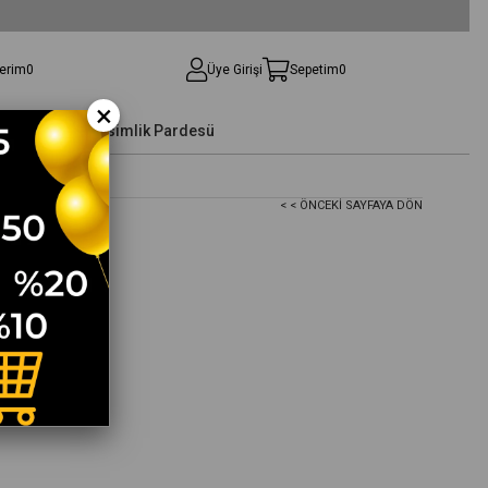
lerim
0
Üye Girişi
Sepetim
0
×
Yelek
Kışlık-Mevsimlik Pardesü
< < ÖNCEKI SAYFAYA DÖN