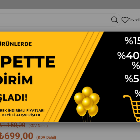
Favori
Elbise
Tunik
Yarım Pardesü-Trençkot
Kışlık Kaban
Etek-Pantolon
Takım
Şişme Fermuarlı Tesettür Yelek 4632
Şişme Fermuarlı Tesettür Yelek
%
39
İndirim
₺1.150,00
(KDV Dahil)
₺699,00
(KDV Dahil)